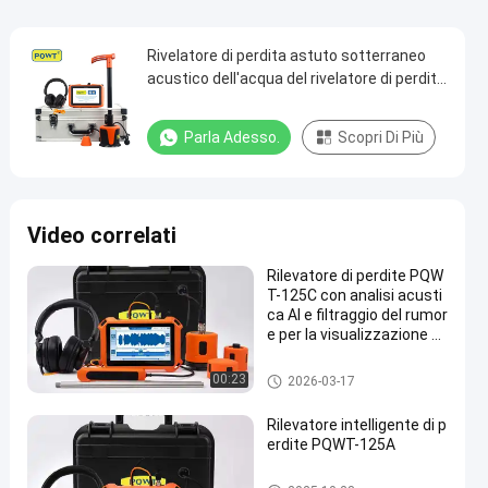
Rivelatore di perdita astuto sotterraneo
acustico dell'acqua del rivelatore di perdita
dell'acqua di PQWT L4000
Parla Adesso.
Scopri Di Più
Video correlati
Rilevatore di perdite PQW
T-125C con analisi acusti
ca AI e filtraggio del rumor
e per la visualizzazione d
ella forma d'onda nel dom
inio del tempo in tubazion
Rivelatore di perdita della cond
00:23
2026-03-17
i idriche
uttura dell'acqua
Rilevatore intelligente di p
erdite PQWT-125A
Rivelatore di perdita della cond