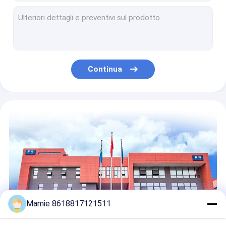
Tubo acustico Mic Leak Detection 2W del sistema di rilevamento della perdita L30
Sensore triangolare di ispezione della perdita della conduttura del rivelatore di perdita della conduttura dell'acqua del tester
Collegamenti elettrici della perdita dell'acqua di stima dell'attrezzatura di rilevazione di perdita della tubatura dell'acqua PQWT-L6000
Linea sotterranea rivelatore di perdita dell'acqua dell'impianto idraulico PQWT L sensori triangolari della famiglia
Livelli del sensore 10 della perdita dell'acqua dello Smart Home del rivelatore di perdita dell'acqua dell'impianto idraulico di PQWT L40 regolabili
Continua
Parete del CD 30 del rivelatore PQ di bloccaggio del tubo del ferro del PVC che blocca lo strumento d'ostruzione dell'analizzatore
PQWT L dispositivo di rilevazione astuto sotterraneo della perdita del rivelatore di perdita dell'acqua dell'impianto idraulico 50cm
Profondità sotterranea del tubo 50cm del rivelatore di perdita dell'acqua dell'impianto idraulico di PQWT L30
Rivelatore portatile 150M multifunzionale sotterraneo dell'acqua di PQWT-TC150 PQWT
Strumento sotterraneo industriale PQWT L40 del rivelatore di perdita del tubo
Mamie 8618817121511