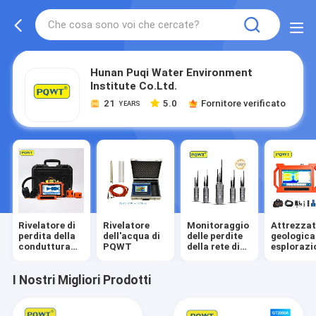
Hunan Puqi Water Environment
Institute Co.Ltd.
21
5.0
Fornitore verificato
YEARS
Rivelatore di
Rivelatore
Monitoraggio
Attrezza
perdita della
dell'acqua di
delle perdite
geologica
conduttura
PQWT
della rete di
esplorazi
dell'acqua
tubazioni
I Nostri Migliori Prodotti