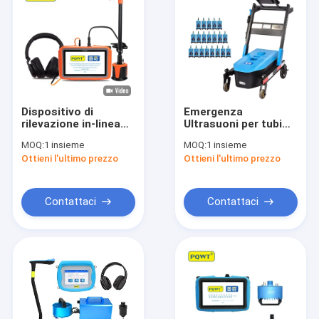
Dispositivo di
Emergenza
rilevazione in-linea
Ultrasuoni per tubi
multifunzionale di
d'acqua rilevatore di
MOQ:
1 insieme
MOQ:
1 insieme
perdita del tubo del
perdite LDC 20M
Ottieni l'ultimo prezzo
Ottieni l'ultimo prezzo
rivelatore di perdita
profondità 9M 20KHz
dell'acqua PQWT
L2000
Contattaci
Contattaci