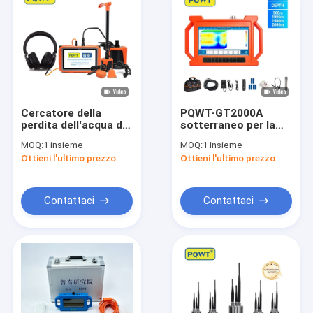
Cercatore della
PQWT-GT2000A
perdita dell'acqua del
sotterraneo per la
muro a secco del
perforazione di pozzi
MOQ:
1 insieme
MOQ:
1 insieme
Governo del
in acque profonde
Ottieni l'ultimo prezzo
Ottieni l'ultimo prezzo
rivelatore di perdita
2000m Analisi
della conduttura
automatica della
dell'acqua del garage
mappa 3D Detettore
PQWT L7000
di acque sotterranee
Contattaci
Contattaci
rapido