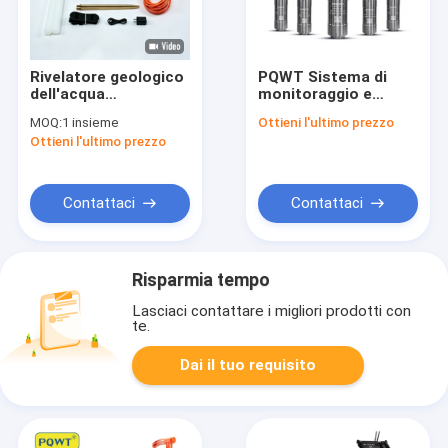
Rivelatore geologico
PQWT Sistema di
dell'acqua
monitoraggio e
dell'attrezzatura
allarme rapido online
MOQ:
1 insieme
Ottieni l'ultimo prezzo
500m PQWT S500 di
delle perdite della
Ottieni l'ultimo prezzo
esplorazione del
rete di tubazioni
Drillings del pozzo
trivellato
Contattaci
Contattaci
Risparmia tempo
Lasciaci contattare i migliori prodotti con
te.
Dai il tuo requisito