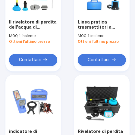
Il rivelatore di perdita
Linea pratica
dell'acqua di
trasmettitori a
irrigazione 5000HZ
distanza degli
MOQ:
1 insieme
MOQ:
1 insieme
foggia la radio di
indicatori di
Ottieni l'ultimo prezzo
Ottieni l'ultimo prezzo
PQWT BT30
posizione
multifunzionale
sotterranei del tubo
di PQWT PD300 di
rilevazione di perdita
Contattaci
Contattaci
Casa
Prodotti
Su di noi
indicatore di
Rivelatore di perdita