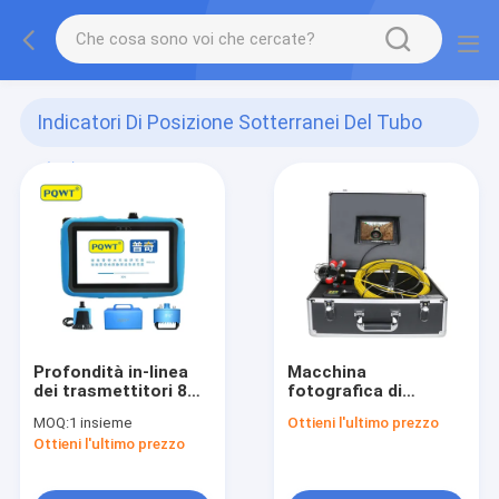
Indicatori Di Posizione Sotterranei Del Tubo
(27)
Profondità in-linea
Macchina
dei trasmettitori 8m
fotografica di
degli indicatori di
ispezione della
MOQ:
1 insieme
Ottieni l'ultimo prezzo
posizione
videocamera DVR di
Ottieni l'ultimo prezzo
sotterranei pratici
ispezione del tubo
del tubo PD300
dell'impianto
idraulico della fogna