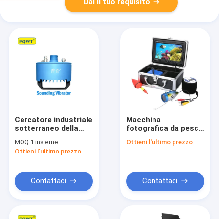
Dai il tuo requisito
Cercatore industriale
Macchina
sotterraneo della
fotografica da pesca
perdita del tubo degli
subacquea
MOQ:
1 insieme
Ottieni l'ultimo prezzo
indicatori di
impermeabile 7inch
Ottieni l'ultimo prezzo
posizione PQWT del
1000TVL HD
tubo di perdita
Contattaci
Contattaci