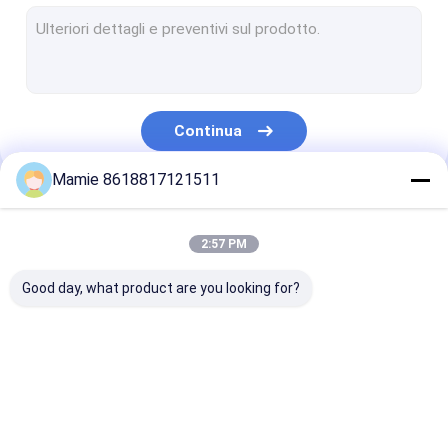
Scandagliare il rivelatore di perdita dell'acqua
Rivelatore sano della perdita dell'acqua
Rivelatore di perdita ultrasonico della tubatura dell'acqua
Continua
rivelatore di perdita dell'acqua sotterranea
Mamie 8618817121511
Indicatori di posizione sotterranei del tubo
Le Nostre Categorie
Rivelatore di bloccaggio del tubo
2:57 PM
Macchina di rilevamento dell'acqua
Good day, what product are you looking for?
Rivelatore di perdita
Rivelatore dell'acqua
Monitoraggio d
della conduttura
di PQWT
perdite della re
dell'acqua
tubazioni