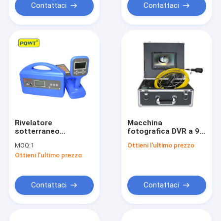
dell'endoscopio
Contattaci
Contattaci
Rivelatore
Macchina
sotterraneo
fotografica DVR a 9
sotterraneo
pollici 30M HD di
MOQ:
1
Ottieni l'ultimo prezzo
dell'errore del cavo
ispezione del tubo di
Ottieni l'ultimo prezzo
degli indicatori di
scarico
posizione rf del tubo
dell'endoscopio
di PQWT GX800
Contattaci
Contattaci