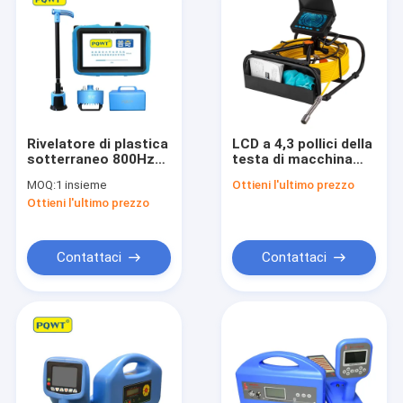
Rivelatore di plastica
LCD a 4,3 pollici della
sotterraneo 800Hz
testa di macchina
del tubo degli
fotografica del
MOQ:
1 insieme
Ottieni l'ultimo prezzo
indicatori di
sistema 17MM di
Ottieni l'ultimo prezzo
posizione PQWT
10m Plumbing Pipe
PD300 del tubo del
Inspection
metallo
Contattaci
Contattaci
Casa
Prodotti
Su di noi