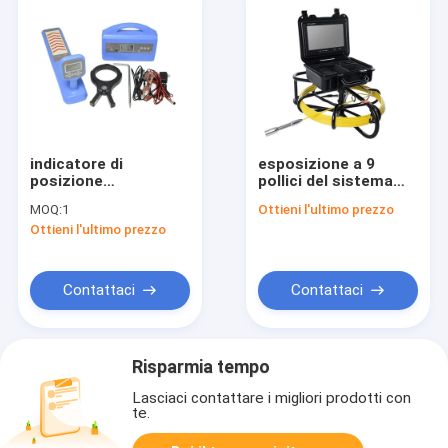
indicatore di
esposizione a 9
posizione
pollici del sistema
sotterraneo
TFT LCD della
MOQ:
1
Ottieni l'ultimo prezzo
profondo del cavo a
macchina
Ottieni l'ultimo prezzo
fibre ottiche degli
fotografica di
indicatori di
ispezione del tubo
posizione PQWT-
per fognatura di 20M
GX800 rf del tubo di
Cable Endoscope
Contattaci
Contattaci
6m
Risparmia tempo
Lasciaci contattare i migliori prodotti con
te.