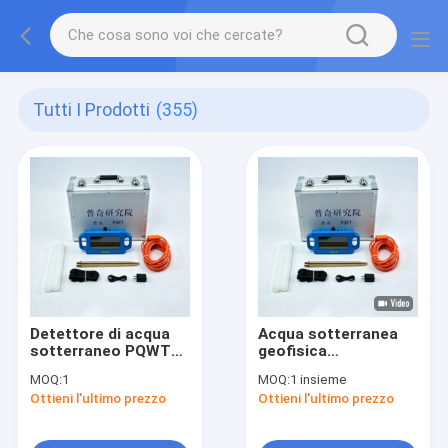
Tutti I Prodotti
(355)
Detettore di acqua
Acqua sotterranea
sotterraneo PQWT
geofisica
S150 con touch
dell'attrezzatura
MOQ:
1
MOQ:
1 insieme
screen da 7 pollici
PQWT S500 di
Ottieni l'ultimo prezzo
Ottieni l'ultimo prezzo
esplorazione che
cerca macchina