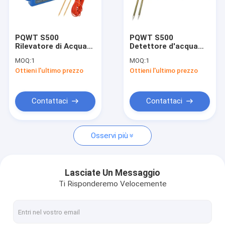
Visita alla fabbrica
Controllo della qualità
PQWT S500
PQWT S500
Rilevatore di Acqua
Detettore d'acqua
Contattaci
Sotterranea
500m profondità 7
MOQ:
1
MOQ:
1
Profonda 500m con
pollici touch screen
Ottieni l'ultimo prezzo
Ottieni l'ultimo prezzo
Schermo Touch LCD
Notizie
Casi
Contattaci
Contattaci
Osservi più
Rivelatore di perdita della conduttura dell'acqua
Rivelatore dell'acqua di PQWT
Lasciate Un Messaggio
Ti Risponderemo Velocemente
Monitoraggio delle perdite della rete di tubazioni
Attrezzatura geologica di esplorazione