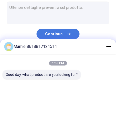
Scandagliare il rivelatore di perdita dell'acqua
Rivelatore sano della perdita dell'acqua
Rivelatore di perdita ultrasonico della tubatura dell'acqua
Continua
rivelatore di perdita dell'acqua sotterranea
Mamie 8618817121511
Indicatori di posizione sotterranei del tubo
Le Nostre Categorie
Rivelatore di bloccaggio del tubo
1:58 PM
Macchina di rilevamento dell'acqua
Good day, what product are you looking for?
Rivelatore di perdita
Rivelatore dell'acqua
Monitoraggio d
della conduttura
di PQWT
perdite della re
dell'acqua
tubazioni