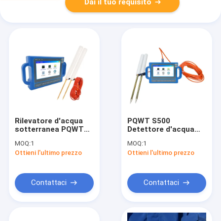
Dai il tuo requisito
Rilevatore d'acqua
PQWT S500
sotterranea PQWT
Detettore d'acqua
S500, profondità
sotterraneo 500m
MOQ:
1
MOQ:
1
500m, con garanzia
profondità
Ottieni l'ultimo prezzo
Ottieni l'ultimo prezzo
di 2 anni
elettromagnetica
Contattaci
Contattaci