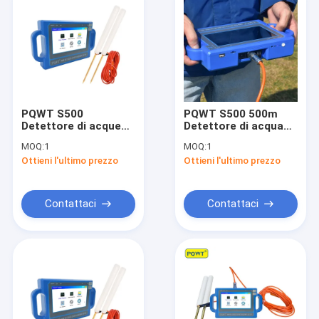
PQWT S500
PQWT S500 500m
Detettore di acque
Detettore di acqua
sotterranee 500m
sotterraneo con
MOQ:
1
MOQ:
1
profondità 7 pollici
schermo sensoriale
Ottieni l'ultimo prezzo
Ottieni l'ultimo prezzo
touch screen
HD da 7 pollici
Contattaci
Contattaci
Casa
Prodotti
Su di noi