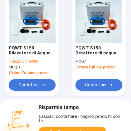
PQWT-S150
PQWT-S150
Rilevatore di Acqua
Detettore di acqua
Sotterranea 150M
sotterraneo da 150
Prezzo:
$740-986
MOQ:
1
con Schermo Touch
m con schermo
MOQ:
1
Ottieni l'ultimo prezzo
da 7 Pollici
sensoriale 800x480
Ottieni l'ultimo prezzo
Contattaci
Contattaci
Risparmia tempo
Lasciaci contattare i migliori prodotti con
te.