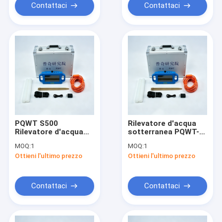
Contattaci
Contattaci
PQWT S500
Rilevatore d'acqua
Rilevatore d'acqua
sotterranea PQWT-
sotterranea 500m
S150 con display
MOQ:
1
MOQ:
1
con schermo
LCD, profondità
Ottieni l'ultimo prezzo
Ottieni l'ultimo prezzo
touchscreen da 7
500m
pollici
Contattaci
Contattaci