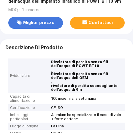
dell'acqua dell'impianto idraulico di PQWT BT10 9m
MOQ：1 insieme
Miglior prezzo
Contattaci
Descrizione Di Prodotto
Rivelatore di perdita senza fili
dell'acqua di PQWT BT10
,
Rivelatore di perdita senza fili
Evidenziare
dell'acqua dell'OEM
,
rivelatore di perdita scandagliante
dell'acqua di 9m
Capacità di
100 insiemi alla settimana
alimentazione
Certificazione
CE,ISO
Imballaggi
Alumium ha specializzato il caso di volo
particolari
+ forte cartone
Luogo di origine
La Cina