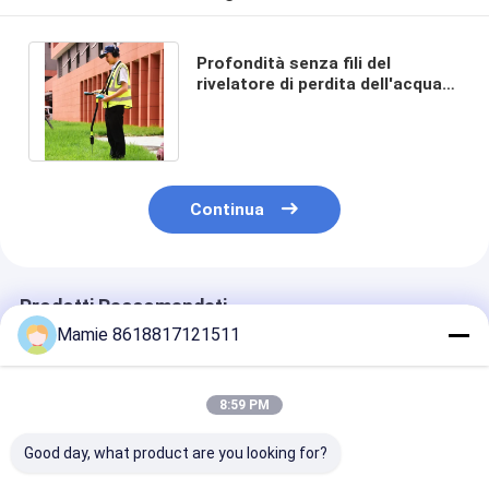
Profondità senza fili del
rivelatore di perdita dell'acqua
dell'impianto idraulico di PQWT
BT10 9m
Continua
Prodotti Raccomandati
Mamie 8618817121511
8:59 PM
Good day, what product are you looking for?