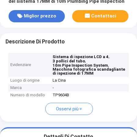
del sistema 17MM di 10m Plumbing Pipe Inspection
Miglior prezzo
Contattaci
Descrizione Di Prodotto
,
Sistema di ispezione LCD a 4
,
3 pollici del tubo
Evidenziare
,
10m Pipe Inspection System
Macchina fotografica scandagliante
di ispezione di 17MM
Luogo di origine
La Cina
Marca
-
Numero di modello
TP9604B
Osservi più
Dettagli Di Contatto