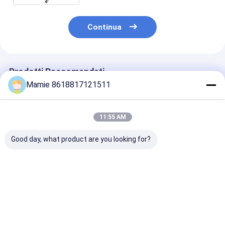
Continua
Prodotti Raccomandati
Mamie 8618817121511
11:55 AM
Good day, what product are you looking for?
L'impianto idraulico
Rivelatore
PQWT-GX900
sotterraneo del
sotterraneo
Dispositivo di
rivelatore di perdita
sotterraneo
localizzazione
delle condutture
dell'errore del cavo
cavi senza fili 
degli indicatori di
degli indicatori di
localizzare i t
Miglior prezzo
Miglior prezzo
Miglior pr
posizione del tubo di
posizione rf del tubo
sotterranei a
PQWT GX700 ha
di PQWT GX800
pressione
sepolto